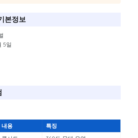
 기본정보
벌
월 5일
램
 내용
특징