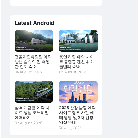
Latest Android
갯골자연휴양림 예약
용인 리림 예약 사이
방법 숲속의 집 휴양
트 글램핑 펜션 위치
관 인제 숙소
풀빌라 숙박
06 August, 2026
05 August, 2026
삼척 대금굴 예약 사
2026 한강 밤핑 예약
이트 방법 모노레일
사이트 링크 사전 예
예매하기
매 방법 및 2차 신청
일정 안내
02 August, 2026
30 July, 2026