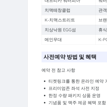
대프리카 워터피아
워터
치맥떼창클럽
관객
K-치맥스트리트
브랜
치상낙원 EGG섬
휴식
메인무대
K-P
사전예약 방법 및 혜택
예약 전 참고 사항
티켓링크를 통한 온라인 예약 
프리미엄존 좌석 사전 지정
한정 수량 패키지 상품 운영
기념품 및 맥주 제공 혜택 포함